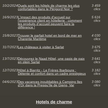
10/2/2024
Quels sont les hôtels de charme les plus
3 459
confortables dans le Périgord Noir ?
clics
16/9/2023
L'impact des produits d'accueil sur
5 616
l'expérience client en hôtellerie : comment
clics
les produits d'accueil peuvent faire la
différence !
15/8/2023
Trouver le parfait hotel en bord de mer en
4 030
Charente Maritime
clics
31/7/2023
Les châteaux à visiter à Sarlat
3 675
clics
13/7/2023
Découvrez le Naad Hôtel, une oasis de paix
3 641
en plein Sarlat
clics
12/7/2023
Hôtel à Biarritz - Le Frères Ibarboure :
3 182
Détente et confort dans un cadre prestigieux
clics
04/6/2023
Des vacances inoubliables à Camping Iles
3 080
d'Or dans la Presqu'île de Giens, Var
clics
Hotels de charme