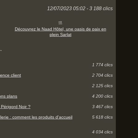
12/07/2023 05:02 - 3 188 clics
Découvrez le Naad Hôtel, une oasis de paix en
plein Sarlat
.
1 774 clics
ence client
2 704 clics
2 125 clics
ons plans
4 200 clics
 Périgord Noir ?
3 467 clics
llerie : comment les produits d'accueil
5 618 clics
4 034 clics