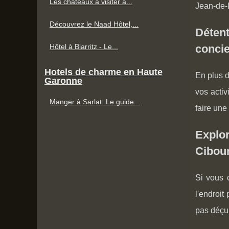
Les châteaux à visiter à...
Jean-de-L
Découvrez le Naad Hôtel,...
Détent
Hôtel à Biarritz - Le...
concie
Hotels de charme en Haute
En plus d
Garonne
vos activ
Manger à Sarlat: Le guide...
faire une
Explor
Cibour
Si vous 
l'endroit
pas déçu 