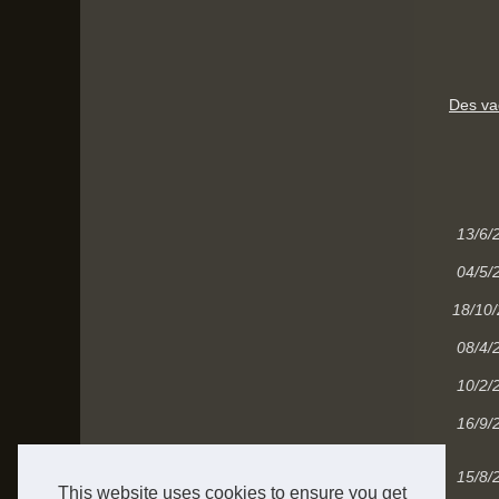
Des va
13/6/
04/5/
18/10
08/4/
10/2/
16/9/
15/8/
This website uses cookies to ensure you get